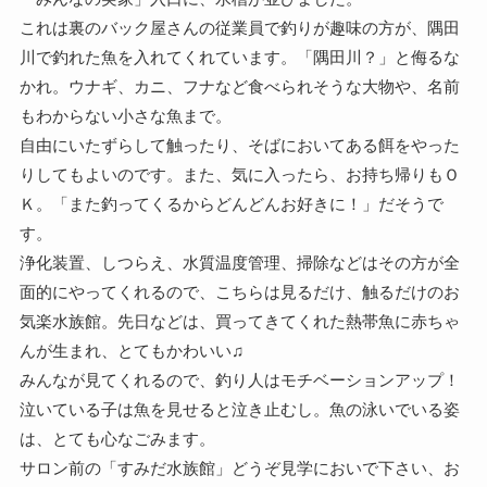
これは裏のバック屋さんの従業員で釣りが趣味の方が、隅田
川で釣れた魚を入れてくれています。「隅田川？」と侮るな
かれ。ウナギ、カニ、フナなど食べられそうな大物や、名前
もわからない小さな魚まで。
自由にいたずらして触ったり、そばにおいてある餌をやった
りしてもよいのです。また、気に入ったら、お持ち帰りもＯ
Ｋ。「また釣ってくるからどんどんお好きに！」だそうで
す。
浄化装置、しつらえ、水質温度管理、掃除などはその方が全
面的にやってくれるので、こちらは見るだけ、触るだけのお
気楽水族館。先日などは、買ってきてくれた熱帯魚に赤ちゃ
んが生まれ、とてもかわいい♫
みんなが見てくれるので、釣り人はモチベーションアップ！
泣いている子は魚を見せると泣き止むし。魚の泳いでいる姿
は、とても心なごみます。
サロン前の「すみだ水族館」どうぞ見学においで下さい、お